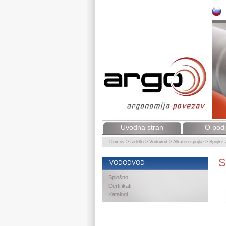
Uvodna stran
O podj
Domov
>
Izdelki
>
Vodovod
>
Alkaten spojke
>
Spojke 
S
VODODVOD
Splošno
Certifikati
Katalogi