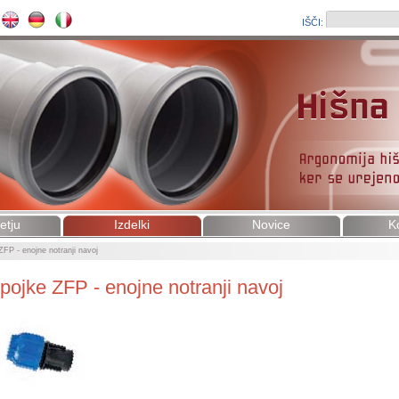
IŠČI:
etju
Izdelki
Novice
K
ZFP - enojne notranji navoj
pojke ZFP - enojne notranji navoj