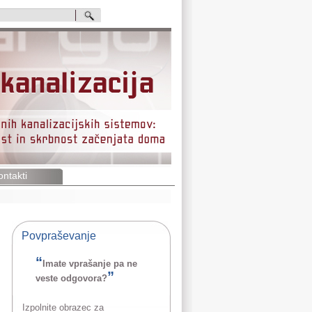
ontakti
Povpraševanje
“
Imate vprašanje pa ne
”
veste odgovora?
Izpolnite obrazec za