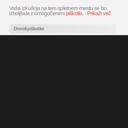
Vaša izkušnja na tem spletnem mestu se bo
izboljšala z omogočenimi
piškotki
.
-
Prikaži več
Dovoli piškotke