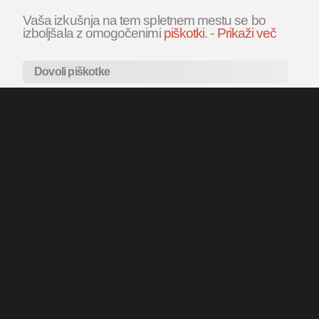
Vaša izkušnja na tem spletnem mestu se bo
izboljšala z omogočenimi
piškotki
.
-
Prikaži več
Dovoli piškotke