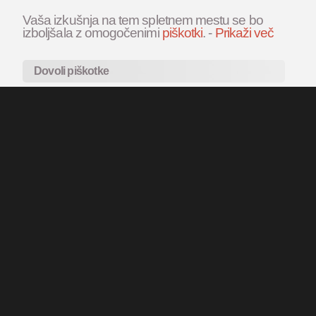
Vaša izkušnja na tem spletnem mestu se bo
izboljšala z omogočenimi
piškotki
.
-
Prikaži več
Dovoli piškotke