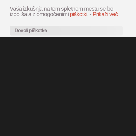
Vaša izkušnja na tem spletnem mestu se bo
izboljšala z omogočenimi
piškotki
.
-
Prikaži več
Dovoli piškotke