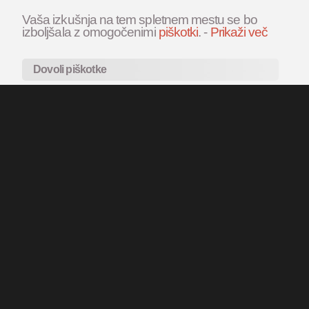
Vaša izkušnja na tem spletnem mestu se bo
izboljšala z omogočenimi
piškotki
.
-
Prikaži več
Dovoli piškotke