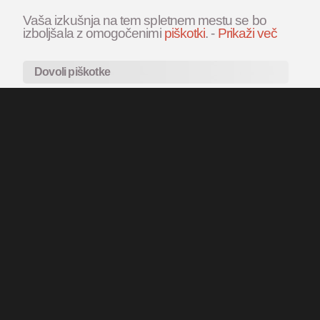
Vaša izkušnja na tem spletnem mestu se bo
izboljšala z omogočenimi
piškotki
.
-
Prikaži več
Dovoli piškotke