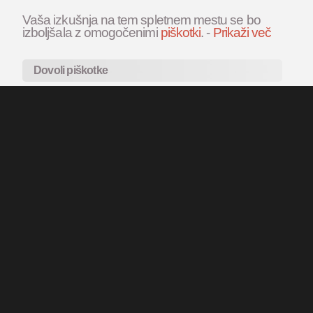
Vaša izkušnja na tem spletnem mestu se bo
izboljšala z omogočenimi
piškotki
.
-
Prikaži več
Dovoli piškotke